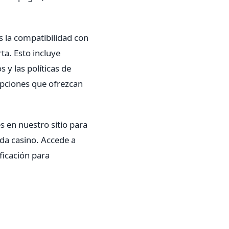
s la compatibilidad con
ta. Esto incluye
 y las políticas de
r opciones que ofrezcan
s en nuestro sitio para
ada casino. Accede a
ficación para