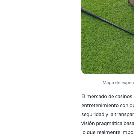
Mapa de experi
El mercado de casinos 
entretenimiento con op
seguridad y la transpa
visión pragmática basa
lo que realmente impor