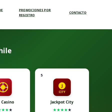
DE
PROMOCIONES POR
CONTACTO
REGISTRO
hile
5
J
CITY
 Casino
Jackpot City
★
★
★
★
★
★
★
★
★