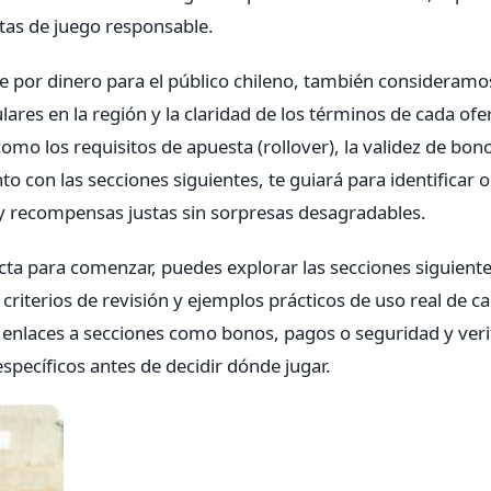
tas de juego responsable.
ine por dinero para el público chileno, también consideramo
es en la región y la claridad de los términos de cada ofer
mo los requisitos de apuesta (rollover), la validez de bonos
junto con las secciones siguientes, te guiará para identifica
 y recompensas justas sin sorpresas desagradables.
cta para comenzar, puedes explorar las secciones siguiente
riterios de revisión y ejemplos prácticos de uso real de c
e enlaces a secciones como bonos, pagos o seguridad y veri
specíficos antes de decidir dónde jugar.