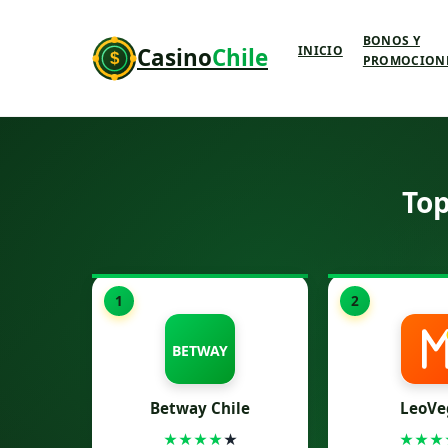
Inicio
Casinos Online
Casinos Online Dinero R
BONOS Y
INICIO
Casino
Chile
$
PROMOCION
Top
MEJOR
1
2
BETWAY
Betway Chile
LeoVe
★
★
★
★
★
★
★
★