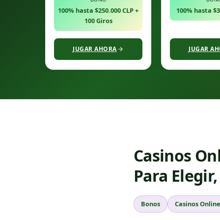
100% hasta $250.000 CLP +
100% hasta $3
100 Giros
JUGAR AHORA
JUGAR A
Casinos Onl
Para Elegi
Bonos
Casinos Onlin