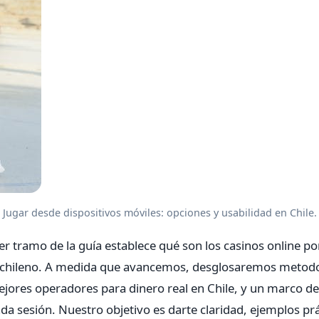
Jugar desde dispositivos móviles: opciones y usabilidad en Chile.
r tramo de la guía establece qué son los casinos online p
o chileno. A medida que avancemos, desglosaremos metodo
jores operadores para dinero real en Chile, y un marco d
a sesión. Nuestro objetivo es darte claridad, ejemplos prá