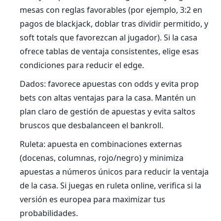
mesas con reglas favorables (por ejemplo, 3:2 en
pagos de blackjack, doblar tras dividir permitido, y
soft totals que favorezcan al jugador). Si la casa
ofrece tablas de ventaja consistentes, elige esas
condiciones para reducir el edge.
Dados: favorece apuestas con odds y evita prop
bets con altas ventajas para la casa. Mantén un
plan claro de gestión de apuestas y evita saltos
bruscos que desbalanceen el bankroll.
Ruleta: apuesta en combinaciones externas
(docenas, columnas, rojo/negro) y minimiza
apuestas a números únicos para reducir la ventaja
de la casa. Si juegas en ruleta online, verifica si la
versión es europea para maximizar tus
probabilidades.