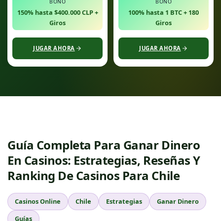
BONO
BONO
150% hasta $400.000 CLP +
100% hasta 1 BTC + 180
Giros
Giros
JUGAR AHORA
JUGAR AHORA
Guía Completa Para Ganar Dinero
En Casinos: Estrategias, Reseñas Y
Ranking De Casinos Para Chile
Casinos Online
Chile
Estrategias
Ganar Dinero
Guías