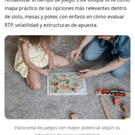
mapa práctico de las opciones más relevantes dentro
de slots, mesas y poker, con énfasis en cómo evaluar
RTP, volatilidad y estructuras de apuesta.
Panorama de juegos con mayor potencial según su