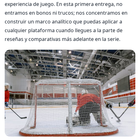
experiencia de juego. En esta primera entrega, no
entramos en bonos ni trucos; nos concentramos en
construir un marco analítico que puedas aplicar a
cualquier plataforma cuando llegues a la parte de
reseñas y comparativas más adelante en la serie.