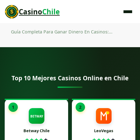
Casino
Chile
Inicio
Ganar Dinero En Casinos
$
Como Ganar Dinero En Casinos Online
Guía Completa Para Ganar Dinero En Casinos:...
Top 10 Mejores Casinos Online en Chile
MEJOR
TOP 2
1
2
BETWAY
Betway Chile
LeoVegas
★
★
★
★
★
★
★
★
★
★