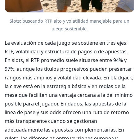
Slots: buscando RTP alto y volatilidad manejable para un
juego sostenible.
La evaluación de cada juego se sostiene en tres ejes:
RTP, volatilidad y estructura de pagos o de apuestas.
En slots, el RTP promedio suele situarse entre 94% y
97%, aunque los títulos progresivos pueden presentar
rangos más amplios y volatilidad elevada. En blackjack,
la clave está en la estrategia básica y en reglas de la
mesa que faciliten una ventaja cercana a la del mínimo
posible para el jugador. En dados, las apuestas de la
línea de pase y sus odds ofrecen una ruta de retorno
más transparente cuando se gestionan
adecuadamente las apuestas complementarias. En
ruleta, las diferencias entre versiones europea y