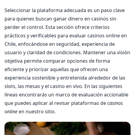
Seleccionar la plataforma adecuada es un paso clave
para quienes buscan ganar dinero en casinos sin
perder el control. Esta sección ofrece criterios
prácticos y verificables para evaluar casinos online en
Chile, enfocándose en seguridad, experiencia de
usuario y claridad de condiciones. Mantener una visión
objetiva permite comparar opciones de forma
eficiente y priorizar aquellas que ofrecen una
experiencia sostenible y entretenida alrededor de las
slots, las mesas y el casino en vivo. En las siguientes
líneas encontrarás un marco de evaluación accionable
que puedes aplicar al revisar plataformas de
casinos
online
en nuestro sitio.