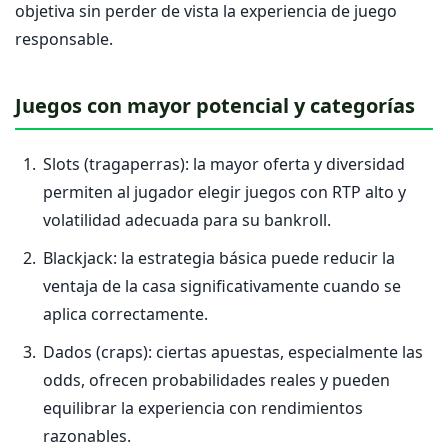
objetiva sin perder de vista la experiencia de juego
responsable.
Juegos con mayor potencial y categorías
Slots (tragaperras): la mayor oferta y diversidad
permiten al jugador elegir juegos con RTP alto y
volatilidad adecuada para su bankroll.
Blackjack: la estrategia básica puede reducir la
ventaja de la casa significativamente cuando se
aplica correctamente.
Dados (craps): ciertas apuestas, especialmente las
odds, ofrecen probabilidades reales y pueden
equilibrar la experiencia con rendimientos
razonables.