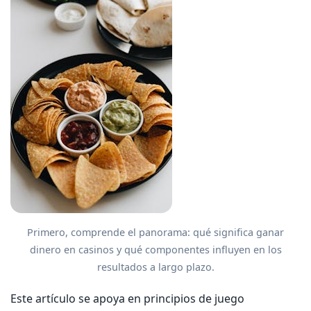
Primero, comprende el panorama: qué significa ganar
dinero en casinos y qué componentes influyen en los
resultados a largo plazo.
Este artículo se apoya en principios de juego