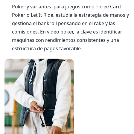
Poker y variantes: para juegos como Three Card
Poker o Let It Ride, estudia la estrategia de manos y
gestiona el bankroll pensando en el rake y las
comisiones. En video poker, la clave es identificar
máquinas con rendimientos consistentes y una
estructura de pagos favorable.