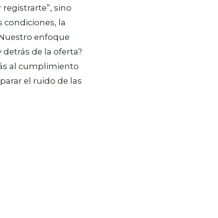
registrarte”, sino
s condiciones, la
. Nuestro enfoque
detrás de la oferta?
más al cumplimiento
parar el ruido de las