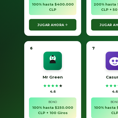
100% hasta $400.000
200% hasta
CLP
CLP + 50
JUGAR AHORA
JUGAR A
6
7
Mr Green
Casu
★
★
★
★
★
★
★
★
4.6
4.6
BONO
BON
100% hasta $250.000
100% hasta
CLP + 100 Giros
CL