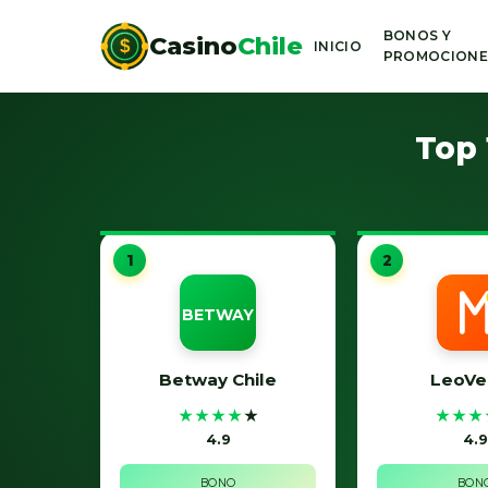
Inicio
Promociones Por Registro
Casinos Onl
BONOS Y
Casino
Chile
$
INICIO
PROMOCIONE
Top 
MEJOR
1
2
BETWAY
Betway Chile
LeoVe
★
★
★
★
★
★
★
★
4.9
4.9
BONO
BON