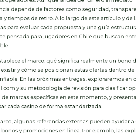
s operadores. Aunque la idea de “dinero inmediato” 
encia depende de factores como seguridad, transpare
y tiempos de retiro. A lo largo de este artículo y de la
as para evaluar cada propuesta y una guía estructur
ente pensada para jugadores en Chile que buscan en
ble.
tablece el marco: qué significa realmente un bono de
 existir y cómo se posicionan estas ofertas dentro d
fiable. En las próximas entregas, exploraremos en d
.com y su metodología de revisión para clasificar op
e marcas específicas en este momento, y presenta
visar cada casino de forma estandarizada.
arco, algunas referencias externas pueden ayudar a
bonos y promociones en línea. Por ejemplo, las expl