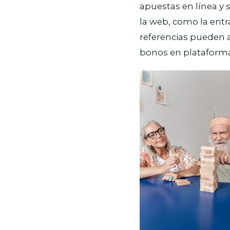
apuestas en línea y 
la web, como la entr
referencias pueden 
bonos en plataformas