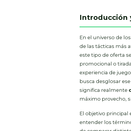
Introducción 
En el universo de los
de las tácticas más a
este tipo de oferta
promocional o tirada
experiencia de juego
busca desglosar ese
significa realmente
máximo provecho, si
El objetivo principal
entender los términ