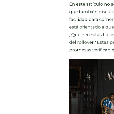
En este artículo no s
que también discutire
facilidad para comen
está orientado a que
¿Qué necesitas hace
del rollover? Estas p
promesas verificable