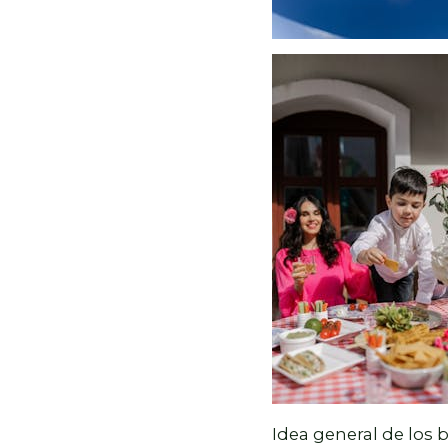
Idea general de los 