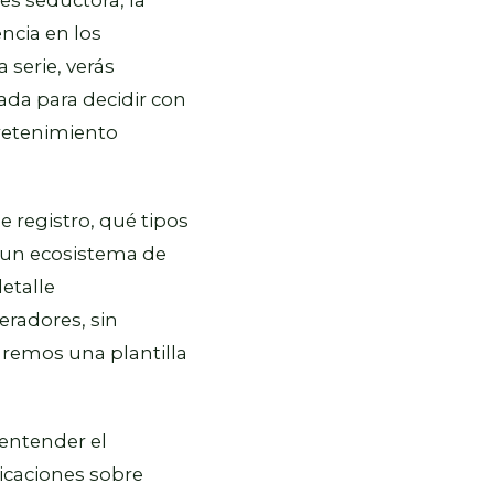
es seductora, la
ncia en los
 serie, verás
ada para decidir con
tretenimiento
 registro, qué tipos
e un ecosistema de
etalle
eradores, sin
remos una plantilla
 entender el
icaciones sobre