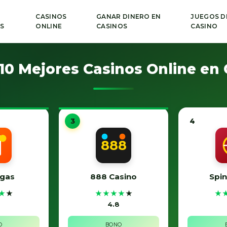
ine Que Regalan Dinero Por Registrarte
Casinos Online Que T
CASINOS
GANAR DINERO EN
JUEGOS D
S
ONLINE
CASINOS
CASINO
10 Mejores Casinos Online en 
TOP 2
TOP 3
3
4
888
gas
888 Casino
Spin
★
★
★
★
★
★
★
★
4.8
O
BONO