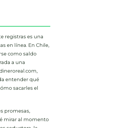
te registras es una
as en línea. En Chile,
arse como saldo
trada a una
ndineroreal.com,
da entender qué
cómo sacarles el
les promesas,
ué mirar al momento