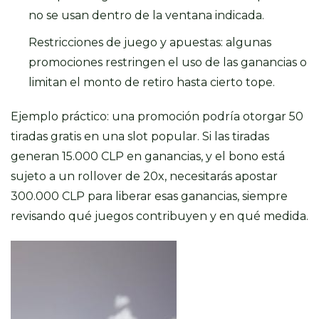
no se usan dentro de la ventana indicada.
Restricciones de juego y apuestas: algunas
promociones restringen el uso de las ganancias o
limitan el monto de retiro hasta cierto tope.
Ejemplo práctico: una promoción podría otorgar 50
tiradas gratis en una slot popular. Si las tiradas
generan 15.000 CLP en ganancias, y el bono está
sujeto a un rollover de 20x, necesitarás apostar
300.000 CLP para liberar esas ganancias, siempre
revisando qué juegos contribuyen y en qué medida.