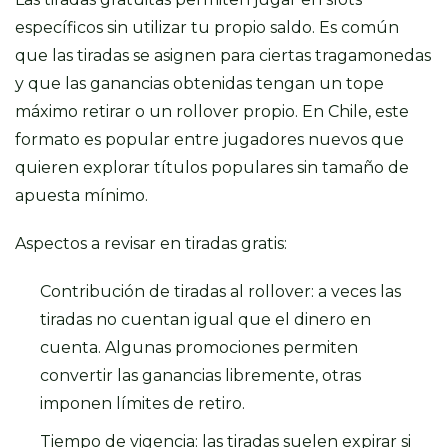
específicos sin utilizar tu propio saldo. Es común
que las tiradas se asignen para ciertas tragamonedas
y que las ganancias obtenidas tengan un tope
máximo retirar o un rollover propio. En Chile, este
formato es popular entre jugadores nuevos que
quieren explorar títulos populares sin tamaño de
apuesta mínimo.
Aspectos a revisar en tiradas gratis:
Contribución de tiradas al rollover: a veces las
tiradas no cuentan igual que el dinero en
cuenta. Algunas promociones permiten
convertir las ganancias libremente, otras
imponen límites de retiro.
Tiempo de vigencia: las tiradas suelen expirar si