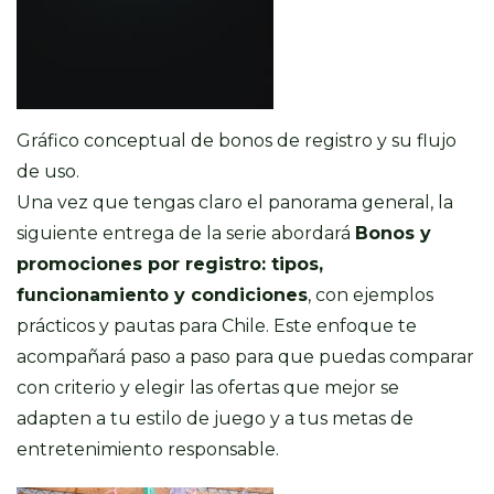
Gráfico conceptual de bonos de registro y su flujo
de uso.
Una vez que tengas claro el panorama general, la
siguiente entrega de la serie abordará
Bonos y
promociones por registro: tipos,
funcionamiento y condiciones
, con ejemplos
prácticos y pautas para Chile. Este enfoque te
acompañará paso a paso para que puedas comparar
con criterio y elegir las ofertas que mejor se
adapten a tu estilo de juego y a tus metas de
entretenimiento responsable.