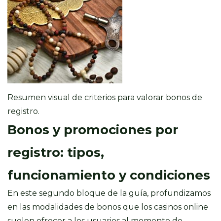
Resumen visual de criterios para valorar bonos de
registro.
Bonos y promociones por
registro: tipos,
funcionamiento y condiciones
En este segundo bloque de la guía, profundizamos
en las modalidades de bonos que los casinos online
suelen ofrecer a los usuarios al momento de