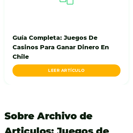
Guía Completa: Juegos De
Casinos Para Ganar Dinero En
Chile
LEER ARTÍCULO
Sobre Archivo de
Articulos: Juegos de