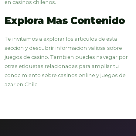
en casinos chilenos.
Explora Mas Contenido
Te invitamos a explorar los articulos de esta
seccion y descubrir informacion valiosa sobre
juegos de casino. Tambien puedes navegar por
otras etiquetas relacionadas para ampliar tu
conocimiento sobre casinos online y juegos de
azar en Chile.