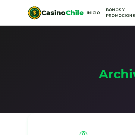
Inicio
Etiqueta: Dinero Real
BONOS Y
Casino
Chile
$
INICIO
PROMOCIONE
Archi