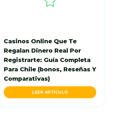
Casinos Online Que Te
Regalan Dinero Real Por
Registrarte: Guía Completa
Para Chile (bonos, Reseñas Y
Comparativas)
LEER ARTÍCULO