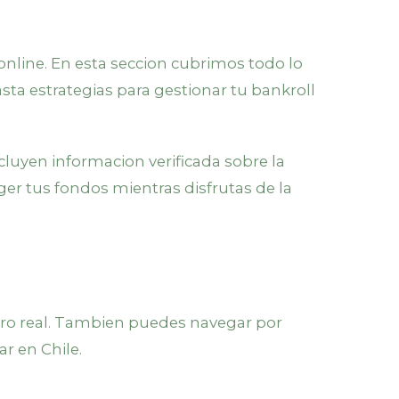
nline. En esta seccion cubrimos todo lo
ta estrategias para gestionar tu bankroll
cluyen informacion verificada sobre la
ger tus fondos mientras disfrutas de la
inero real. Tambien puedes navegar por
r en Chile.