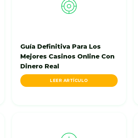
Guía Definitiva Para Los
Mejores Casinos Online Con
Dinero Real
LEER ARTÍCULO