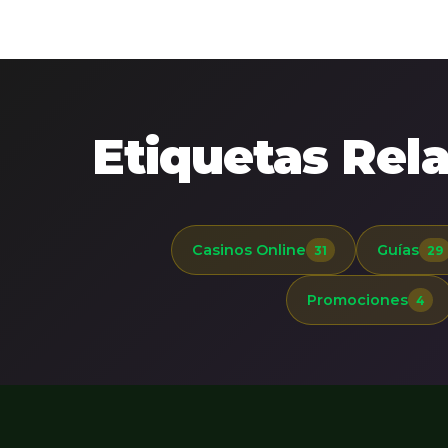
Etiquetas Rel
Casinos Online
Guías
31
29
Promociones
4