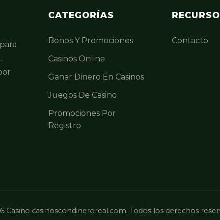
CATEGORÍAS
RECURSO
Bonos Y Promociones
Contacto
 para
.
Casinos Online
por
Ganar Dinero En Casinos
Juegos De Casino
Promociones Por
Registro
6 Casino casinoscondineroreal.com. Todos los derechos reser