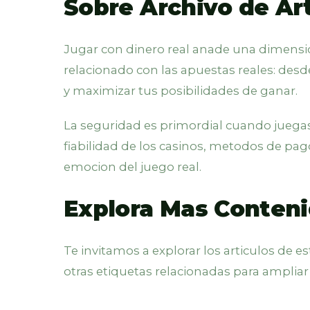
Sobre Archivo de Art
Jugar con dinero real anade una dimensio
relacionado con las apuestas reales: des
y maximizar tus posibilidades de ganar.
La seguridad es primordial cuando juegas 
fiabilidad de los casinos, metodos de pag
emocion del juego real.
Explora Mas Conten
Te invitamos a explorar los articulos de 
otras etiquetas relacionadas para ampliar