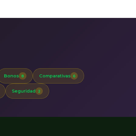
Bonos
Comparativas
8
6
Seguridad
2