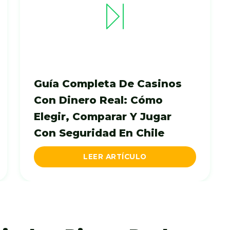
Guía Completa De Casinos
Con Dinero Real: Cómo
Elegir, Comparar Y Jugar
Con Seguridad En Chile
LEER ARTÍCULO