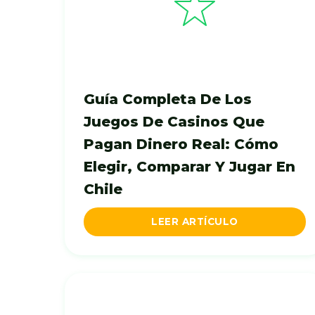
Guía Completa De Los
Juegos De Casinos Que
Pagan Dinero Real: Cómo
Elegir, Comparar Y Jugar En
Chile
LEER ARTÍCULO